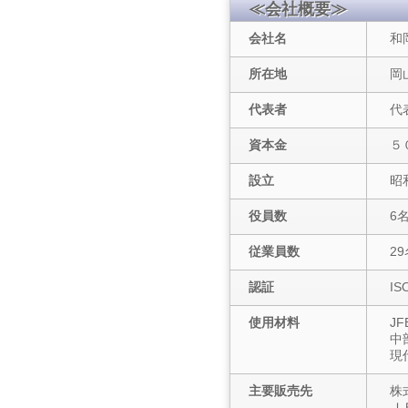
≪会社概要≫
会社名
和
所在地
岡
代表者
代
資本金
５
設立
昭
役員数
6
従業員数
29
認証
I
使用材料
J
中
現
主要販売先
株
Ｊ