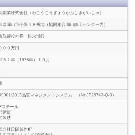
岡鋼業株式会社（わこうこうぎょうかぶしきがいしゃ）
山県岡山市今保４８番地（協同組合岡山鉄工センター内）
表取締役社長 松永博行
０００万円
和５１年（1976年）１０月
名
名
SO9001:2015品質マネジメントシステム （№:JP28743-Q-3）
FEスチール
部鋼鈑
代製鉄
式会社日阪製作所
ＦＥプラントエンジ株式会社