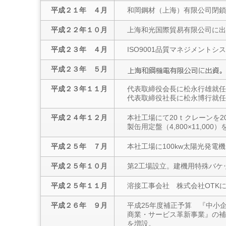
平成２１年 ４月
和岡鋼材（上海）有限公司閉鎖
平成２２年１０月
上海和光国際貿易有限公司に出
平成２３年 ４月
ISO9001品質マネジメントシ
平成２３年 ５月
平成２３年１１月
代表取締役会長に松永行雄就任
代表取締役社長に松永博行就任
平成２４年１２月
本社工場にて20ｔクレーンを20
製缶用定盤（4,800×11,00
平成２５年 ７月
本社工場に100kw太陽光発電
平成２５年１０月
第2工場設立。建機用特殊バケ
平成２５年１１月
溶接工事会社 株式会社OTK
平成２６年 ９月
平成25年度補正予算 『中小
商業・サービス革新事業』の補
を増設。