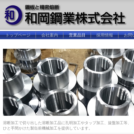
鋼
トップページ
会社案内
営業品目
採用情報
お問
溶断加工で切り出した溶断加工品に孔明加工やタップ加工、旋盤加工等、
ひと手間かけた製缶前機械加工を提供しています。