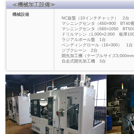
≪機械加工設備≫
機械設備
NC旋盤（10インチチャック） 2台
マシニングセンタ（450×900 BT40
マシニングセンタ（560×1050 BT5
ドリルマシン（1,000×2,000 板厚1
ラジアルボール盤 1台
ベンディングロール（16×300） 1台
ジブクレーン 2台
開先加工機（テーブルサイズ3,000mm
自走式開先加工機 3台